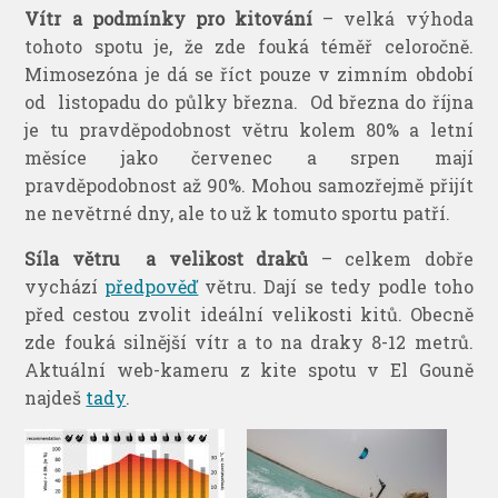
Vítr a podmínky pro kitování
– velká výhoda
tohoto spotu je, že zde fouká téměř celoročně.
Mimosezóna je dá se říct pouze v zimním období
od listopadu do půlky března. Od března do října
je tu pravděpodobnost větru kolem 80% a letní
měsíce jako červenec a srpen mají
pravděpodobnost až 90%. Mohou samozřejmě přijít
ne nevětrné dny, ale to už k tomuto sportu patří.
Síla větru a velikost draků
– celkem dobře
vychází
předpověď
větru. Dají se tedy podle toho
před cestou zvolit ideální velikosti kitů. Obecně
zde fouká silnější vítr a to na draky 8-12 metrů.
Aktuální web-kameru z kite spotu v El Gouně
najdeš
tady
.