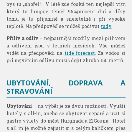
bys tu „shořel“. V létě zde fouká ten nejlepší vítr,
který tu funguje téměř 95%procent dní a díky
tomu je tu příjemně a snesitelně i při vysoké
teplotě. Na předpověď se můžeš podívat
tady
.
Příliv a odliv
– nejpatrnější rozdíly mezi přílivem
a odlivem jsou v letních měsících. Vše můžeš
vidět na předpovědi na
tide forecast
. Za vodou si
při největším odlivu musíš dojít zhruba 150 metrů.
UBYTOVÁNÍ, DOPRAVA A
STRAVOVÁNÍ
Ubytování
– na výběr je ze dvou možností. Využít
hotely s all-in, anebo se ubytovat separé a užít si
gastro výlety do měst Hurghada a ElGouna. Hotel
s all in je možné zajistit si s celým balíčkem přes