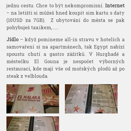
jednu cestu. Chce to být nekompromisní.
Internet
– na letišti si můžeš hned koupit sim kartu s daty
(10USD za 7GB). Z ubytování do města se pak
pohybuješ taxikem, …..
Jídlo
– když pomineme all-in stravu v hotelích a
samovaření si na apartmánech, tak Egypt nabízí
spoustu chutí a gastro zážitků. V Hurghadě a
městečku El Gouna je nespočet výborných
restaurací, kde mají vše od mořských plodů až po
steak z velblouda.