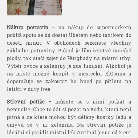
Nákup potravin
– na nákup do supermarketů
poblíž spotu se dá dostat Uberem nebo taxíkem do
deseti minut. V obchodech seženete všechny
základní potraviny. Pokud je libo čerstvé mořské
plody, tak stačí zajet do Hurghady na místní trhy.
Výběr ovoce a zeleniny je zde luxusní. Alkohol je
na místě možné koupit v městečku ElGouna a
doporučuje se zakoupit ho hned po příletu na
letišti v duty free.
Střevní potíže
– můžete se s nimi potkat a
nemusíte. Chce to dát si pozor na vodu, která není
pitná a ze které mohou být dělány kostky ledu a
omývá se v ní zelenina. Na střevní potíže je
ideální si pořídit místní lék Antinal (cena od 2 eur