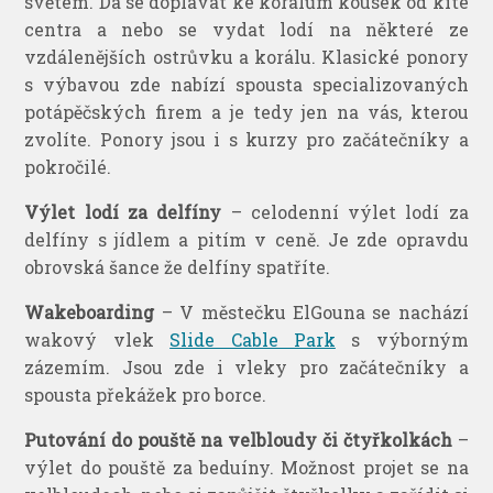
světem. Dá se doplavat ke korálům kousek od kite
centra a nebo se vydat lodí na některé ze
vzdálenějších ostrůvku a korálu. Klasické ponory
s výbavou zde nabízí spousta specializovaných
potápěčských firem a je tedy jen na vás, kterou
zvolíte. Ponory jsou i s kurzy pro začátečníky a
pokročilé.
Výlet lodí za delfíny
– celodenní výlet lodí za
delfíny s jídlem a pitím v ceně. Je zde opravdu
obrovská šance že delfíny spatříte.
Wakeboarding
– V městečku ElGouna se nachází
wakový vlek
Slide Cable Park
s výborným
zázemím. Jsou zde i vleky pro začátečníky a
spousta překážek pro borce.
Putování do pouště na velbloudy či čtyřkolkách
–
výlet do pouště za beduíny. Možnost projet se na