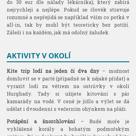
do 30 eur dle nálady lékárníka), který zabírá
nejrychleji a nejlépe. Pokud se člověk stravuje
rozumně a nepřejídá se například vším co potká v
all-in, tak by mohl být teoreticky bez potíží.
Záleží i na každém, jak má odolný žaludek.
AKTIVITY V OKOLÍ
Kite trip lodí na jeden či dva dny
– možnost
domluvit se v partě (případně se k nějaké přidat) a
vyrazit lodí za větrem na ostrůvky v okolí
Hurghady. Tady si užijete kitování s pár
kamarády na vodě. V ceně je jídlo a výlet se dá
udělat i dvoudenní s večerním ohýnkem na pláži.
Potápění a šnorchlování
– Rudé moře je
vyhlášené korály a bohatým podmořským