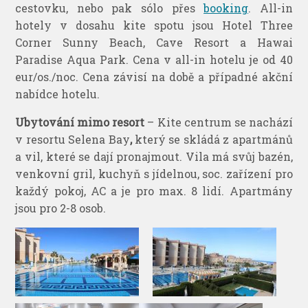
cestovku, nebo pak sólo přes
booking
. All-in
hotely v dosahu kite spotu jsou Hotel Three
Corner Sunny Beach, Cave Resort a Hawai
Paradise Aqua Park. Cena v all-in hotelu je od 40
eur/os./noc. Cena závisí na době a případné akční
nabídce hotelu.
Ubytování mimo resort
– Kite centrum se nachází
v resortu Selena Bay
,
který se skládá z apartmánů
a vil, které se dají pronajmout. Vila má svůj bazén,
venkovní gril, kuchyň s jídelnou, soc. zařízení pro
každý pokoj, AC a je pro max. 8 lidí. Apartmány
jsou pro 2-8 osob.