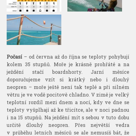
Počasí
– od června až do října se teploty pohybují
kolem 35 stupňů. Moře je krásně prohřáté a na
ježdění stačí boardshorty. Jarní měsíce
doporučujeme vzít si krátký nebo i dlouhý
neopren – moře ještě není tak teplé a při silném
větru je ve vodě pocitově chladno. V zimě je velký
teplotní rozdíl mezi dnem a nocí, kdy ve dne se
teploty vyšplhají až ke třicítce, ale v noci padnou
i na 15 stupňů. Na ježdění mít s sebou v tuto dobu
určitě dlouhý neopren. Přes největší vedra
v průběhu letních měsíců se ale nemusíš bát, že