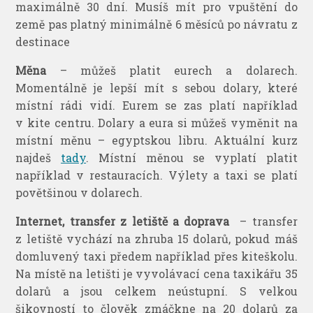
maximálně 30 dní. Musíš mít pro vpuštění do
země pas platný minimálně 6 měsíců po návratu z
destinace
Měna
– můžeš platit eurech a dolarech.
Momentálně je lepší mít s sebou dolary, které
místní rádi vidí. Eurem se zas platí například
v kite centru. Dolary a eura si můžeš vyměnit na
místní měnu – egyptskou libru. Aktuální kurz
najdeš
tady
. Místní měnou se vyplatí platit
například v restauracích. Výlety a taxi se platí
povětšinou v dolarech.
Internet, transfer z letiště a doprava
– transfer
z letiště vychází na zhruba 15 dolarů, pokud máš
domluvený taxi předem například přes kiteškolu.
Na místě na letišti je vyvolávací cena taxikářu 35
dolarů a jsou celkem neústupní. S velkou
šikovností to člověk zmáčkne na 20 dolarů za