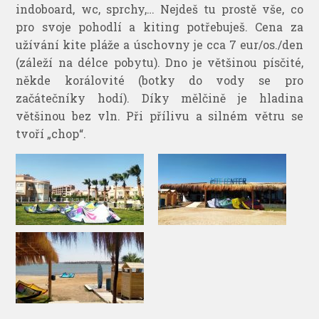
indoboard, wc, sprchy,… Nejdeš tu prostě vše, co
pro svoje pohodlí a kiting potřebuješ. Cena za
užívání kite pláže a úschovny je cca 7 eur/os./den
(záleží na délce pobytu). Dno je většinou písčité,
někde korálovité (botky do vody se pro
začátečníky hodí). Díky mělčině je hladina
většinou bez vln. Při přílivu a silném větru se
tvoří „chop“.