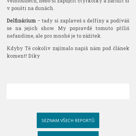
velbloudech, nebo si zapůjčit čtyřkolky a zařídit si
v poušti na dunách.
Delfinárium
– tady si zaplaveš s delfíny a podíváš
se na jejich show. My popravdě tomuto příliš
nefandíme, ale pro mnohé je to zážitek.
Kdyby Tě cokoliv zajímalo napiš nám pod článek
koment! Díky
SEZNAM VŠECH REPORTŮ