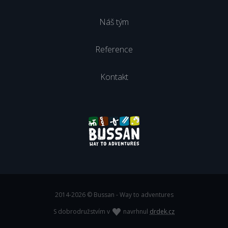
Náš tým
Reference
Kontakt
2014-2026 © Bussan - Way to adventures
S dobrodružstvím v
navrhnul
drdek.cz