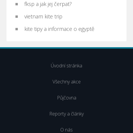
fksp a jak jej čerpat?
vietnam kite trip
kite tipy a informace o egyptě
Úvodní stránka
Všechny akce
Půjčovna
Reporty a články
O nás