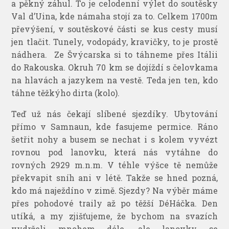
a pěkný záhul. To je celodenní výlet do soutěsky
Val d’Uina, kde námaha stojí za to. Celkem 1700m
převýšení, v soutěskové části se kus cesty musí
jen tlačit. Tunely, vodopády, kravičky, to je prostě
nádhera. Ze Švýcarska si to táhneme přes Itálii
do Rakouska. Okruh 70 km se dojíždí s čelovkama
na hlavách a jazykem na vestě. Teda jen ten, kdo
táhne těžkýho dirta (kolo).
Teď už nás čekají slíbené sjezdíky. Ubytování
přímo v Samnaun, kde fasujeme permice. Ráno
šetřit nohy a busem se nechat i s kolem vyvézt
rovnou pod lanovku, která nás vytáhne do
rovných 2929 m.n.m. V téhle výšce tě nemůže
překvapit sníh ani v létě. Takže se hned pozná,
kdo má naježdíno v zimě. Sjezdy? Na výběr máme
přes pohodové traily až po těžší DéHáčka. Den
utíká, a my zjišťujeme, že bychom na svazích
vydrželi mnohem déle, ale lanovky se