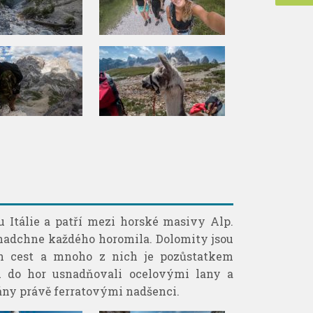
u Itálie a patří mezi horské masivy Alp.
nadchne každého horomila. Dolomity jsou
ch cest a mnoho z nich je pozůstatkem
tu do hor usnadňovali ocelovými lany a
ány právě ferratovými nadšenci.