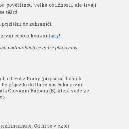
u povětšinou velké obtížnosti, ale trvají
e těšit!
 pojištění do zahraničí.
 první cestou koukni
tady!
alších podmínkách se může plánovaný
ch odjezd z Prahy (případně dalších
 Po příjezdu do Itálie nás čeká první
ta Giovanni Barbara (B), která vede ke
es.
eizinnenhute. Od ní se v okolí