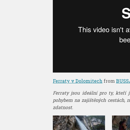
Ferraty v Dolomitech
from
BUSS
Ferraty jsou ideální pro ty, kteří
pohybem na zajištěných cestách, n
zdatnost.