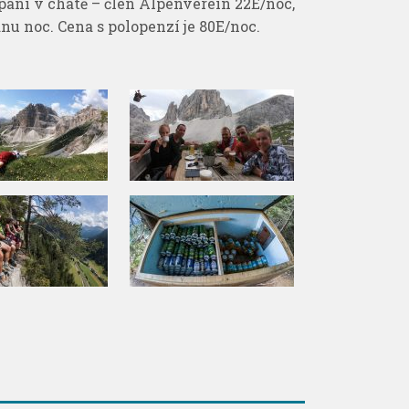
pání v chatě – člen Alpenverein 22E/noc,
nu noc. Cena s polopenzí je 80E/noc.