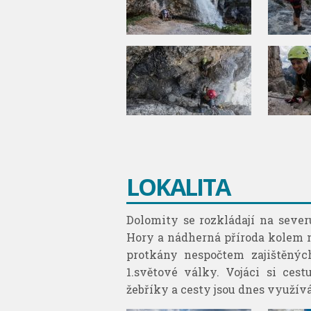
LOKALITA
Dolomity se rozkládají na sever
Hory a nádherná příroda kolem 
protkány nespočtem zajištěný
1.světové války. Vojáci si ces
žebříky a cesty jsou dnes využív