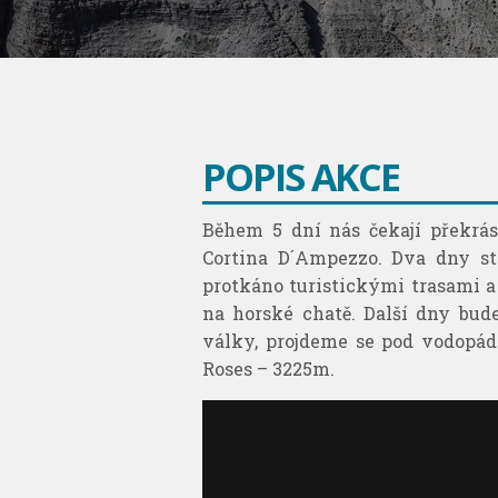
POPIS AKCE
Během 5 dní nás čekají překrá
Cortina D´Ampezzo. Dva dny str
protkáno turistickými trasami a
na horské chatě. Další dny bude
války, projdeme se pod vodopá
Roses – 3225m.