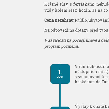
Krásné tůry s ferrátkami nebudo
vždy kolem šesti hodin. Je na co s
Cena nezahrnuje:
jídlo, ubytování,
Na odpovědi na dotazy před tvou
V závislosti na počasí, únavě a d
program pozměnit.
V ranních hodiná
1.
nástupních míst).
seznamovací ferra
den
kaskádám de Fan
Výšlap k chatě Dr