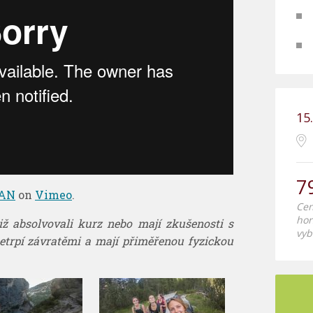
15
7
AN
on
Vimeo
.
Cen
hor
 již absolvovali kurz nebo mají zkušenosti s
vyb
etrpí závratěmi a mají přiměřenou fyzickou